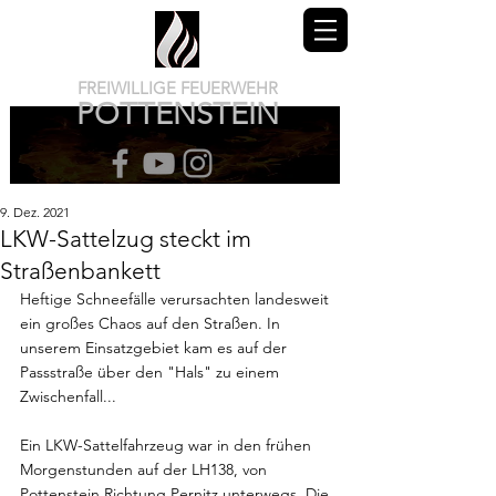
FREIWILLIGE FEUERWEHR
POTTENSTEIN
9. Dez. 2021
LKW-Sattelzug steckt im
Straßenbankett
Heftige Schneefälle verursachten landesweit 
ein großes Chaos auf den Straßen. In 
unserem Einsatzgebiet kam es auf der 
Passstraße über den "Hals" zu einem 
Zwischenfall...
Ein LKW-Sattelfahrzeug war in den frühen 
Morgenstunden auf der LH138, von 
Pottenstein Richtung Pernitz unterwegs. Die 