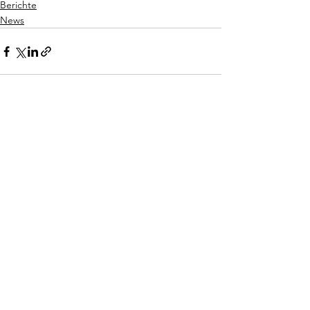
Berichte
News
Alle ansehen
Aktuelle Beiträge