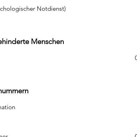
ychologischer Notdienst)
behinderte Menschen
fnummern
mation
mer