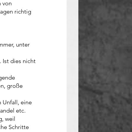
 von 
agen richtig 
mmer, unter 
Ist dies nicht 
gende 
en, große 
 Unfall, eine 
andel etc.
, weil 
he Schritte 