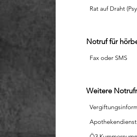
Rat auf Draht (Ps
Notruf für hör
Fax oder SMS
Weitere Notru
Vergiftungsinfor
Apothekendienst
Ö3 Kummernum