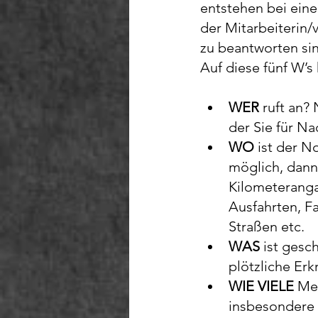
entstehen bei ein
der Mitarbeiterin/v
zu beantworten sin
Auf diese fünf W’s
WER 
ruft an?
der Sie für Na
WO 
ist der N
möglich, dann
Kilometeranga
Ausfahrten, Fa
Straßen etc.
WAS 
ist gesc
plötzliche Erk
WIE VIELE
 Me
insbesondere U