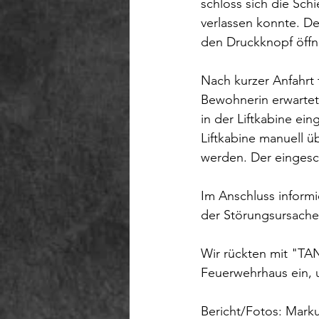
schloss sich die Schi
verlassen konnte. D
den Druckknopf öffne
Nach kurzer Anfahrt t
Bewohnerin erwartete
in der Liftkabine ei
Liftkabine manuell ü
werden. Der eingesc
Im Anschluss informi
der Störungsursache
Wir rückten mit "TA
Feuerwehrhaus ein, u
Bericht/Fotos: Mark