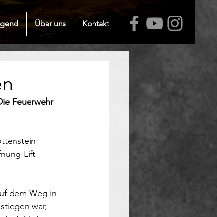
ugend
Über uns
Kontakt
en
Die Feuerwehr 
ttenstein 
nung-Lift 
auf dem Weg in 
tiegen war, 