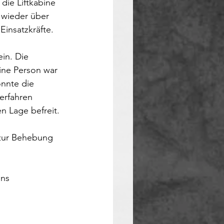
die Liftkabine 
 wieder über 
Einsatzkräfte.
in. Die 
Eine Person war 
nnte die 
erfahren 
n Lage befreit.
 zur Behebung 
ns 