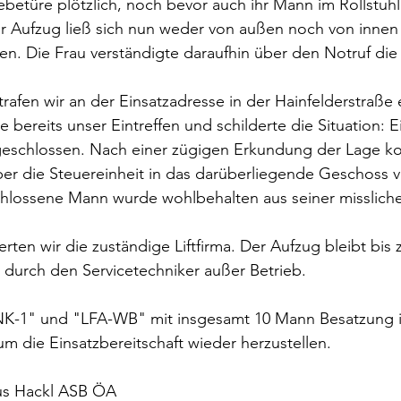
ebetüre plötzlich, noch bevor auch ihr Mann im Rollstuhl 
er Aufzug ließ sich nun weder von außen noch von innen
n. Die Frau verständigte daraufhin über den Notruf die 
rafen wir an der Einsatzadresse in der Hainfelderstraße e
 bereits unser Eintreffen und schilderte die Situation: 
ngeschlossen. Nach einer zügigen Erkundung der Lage ko
ber die Steuereinheit in das darüberliegende Geschoss v
hlossene Mann wurde wohlbehalten aus seiner missliche
erten wir die zuständige Liftfirma. Der Aufzug bleibt bis
 durch den Servicetechniker außer Betrieb.
NK-1" und "LFA-WB" mit insgesamt 10 Mann Besatzung i
m die Einsatzbereitschaft wieder herzustellen.
us Hackl ASB ÖA