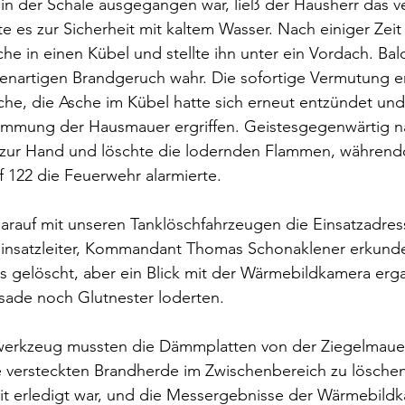
n der Schale ausgegangen war, ließ der Hausherr das v
 es zur Sicherheit mit kaltem Wasser. Nach einiger Zeit f
he in einen Kübel und stellte ihn unter ein Vordach. Ba
genartigen Brandgeruch wahr. Die sofortige Vermutung er
he, die Asche im Kübel hatte sich erneut entzündet und
ämmung der Hausmauer ergriffen. Geistesgegenwärtig 
zur Hand und löschte die lodernden Flammen, während
 122 die Feuerwehr alarmierte.
darauf mit unseren Tanklöschfahrzeugen die Einsatzadre
nsatzleiter, Kommandant Thomas Schonaklener erkunde
s gelöscht, aber ein Blick mit der Wärmebildkamera erga
sade noch Glutnester loderten.
erkzeug mussten die Dämmplatten von der Ziegelmauer
 versteckten Brandherde im Zwischenbereich zu löschen.
t erledigt war, und die Messergebnisse der Wärmebildk