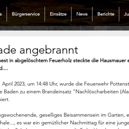
e
Bürgerservice
Einsätze
News
Berichte
J
ade angebrannt
nest in abgelöschtem Feuerholz steckte die Hausmauer e
....
April 2023, um 14:48 Uhr, wurde die Feuerwehr Pottenst
le Baden zu einem Brandeinsatz "Nachlöscharbeiten (Ala
ert.
lingswochenende, geselliges Beisammensein im Garten, e
ale..., es war ein gemütlicher Nachmittag für eine junge