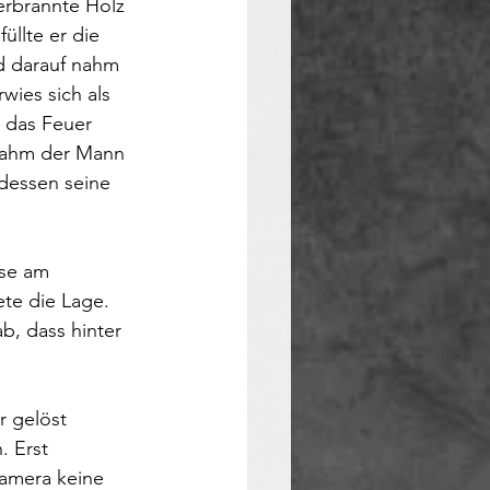
erbrannte Holz 
üllte er die 
ld darauf nahm 
wies sich als 
 das Feuer 
nahm der Mann 
dessen seine 
sse am 
te die Lage. 
b, dass hinter 
 gelöst 
 Erst 
amera keine 