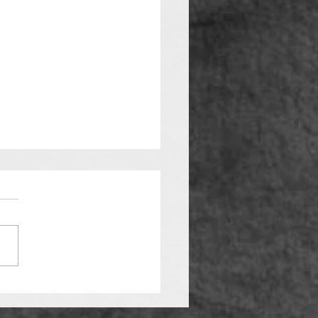
hrsunfall auf
rradstrecke