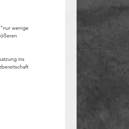
 "nur wenige 
rößeren 
atzung ins 
bereitschaft 