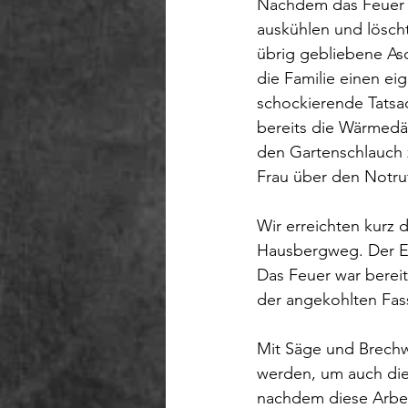
Nachdem das Feuer i
auskühlen und löschte
übrig gebliebene Asc
die Familie einen ei
schockierende Tatsac
bereits die Wärmed
den Gartenschlauch 
Frau über den Notruf
Wir erreichten kurz 
Hausbergweg. Der Ei
Das Feuer war bereit
der angekohlten Fas
Mit Säge und Brechw
werden, um auch die
nachdem diese Arbei