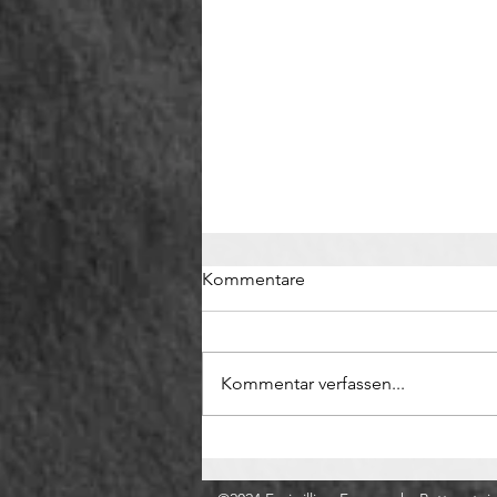
Kommentare
Kommentar verfassen...
KHD‑Einsatz beim Waldbrand
im Föhrenwald St. Egyden