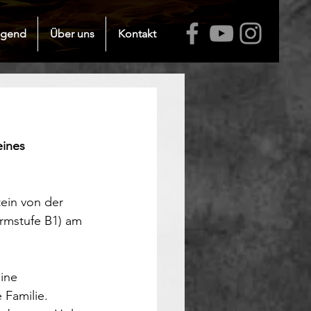
ugend
Über uns
Kontakt
ines 
ein von der 
rmstufe B1) am 
ine 
 Familie. 