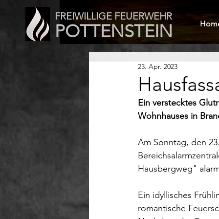
FREIWILLIGE FEUERWEHR
Hom
POTTENSTEIN
23. Apr. 2023
Hausfass
Ein verstecktes Glut
Wohnhauses in Brand
Am Sonntag, den 23. 
Bereichsalarmzentra
Hausbergweg" alarmi
Ein idyllisches Früh
romantische Feuersch