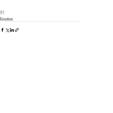
S1
Einsätze
Alle ansehen
Aktuelle Beiträge