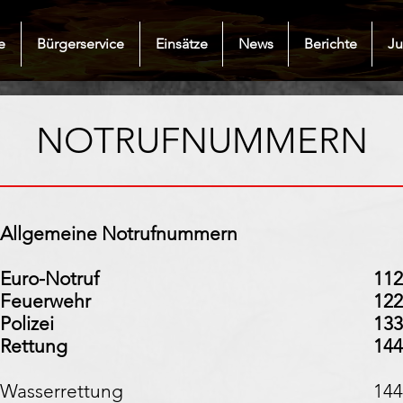
e
Bürgerservice
Einsätze
News
Berichte
J
NOTRUFNUMMERN
Allgemeine Notrufnummern
Euro-Notruf
112
Feuerwehr
122
Polizei
133
Rettung
144
Wasserrettung
144