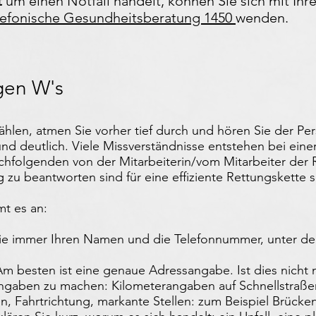
t
um einen Notfall handelt, können Sie sich mit Ih
lefonische Gesundheitsberatung 1450
wenden.
igen W's
hlen, atmen Sie vorher tief durch und hören Sie der Per
nd deutlich. Viele Missverständnisse entstehen bei eine
hfolgenden von der Mitarbeiterin/vom Mitarbeiter der Re
g zu beantworten sind für eine effiziente Rettungskette s
mt es an:
ie immer Ihren Namen und die Telefonnummer, unter der
? Am besten ist eine genaue Adressangabe. Ist dies nicht
ngaben zu machen: Kilometerangaben auf Schnellstraß
, Fahrtrichtung, markante Stellen: zum Beispiel Brücke