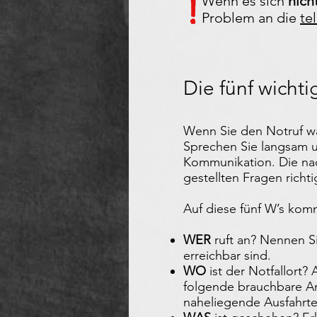
!
Wenn es sich
nich
Problem an die
te
Die fünf wicht
Wenn Sie den Notruf wä
Sprechen Sie langsam u
Kommunikation. Die nac
gestellten Fragen richti
Auf diese fünf W’s kom
WER
ruft an? Nennen S
erreichbar sind.
WO
ist der Notfallort
folgende brauchbare A
naheliegende Ausfahrten