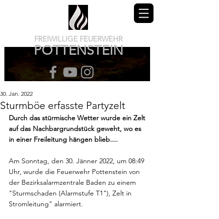
FREIWILLIGE FEUERWEHR
POTTENSTEIN
30. Jan. 2022
Sturmböe erfasste Partyzelt
Durch das stürmische Wetter wurde ein Zelt 
auf das Nachbargrundstück geweht, wo es 
in einer Freileitung hängen blieb....
Am Sonntag, den 30. Jänner 2022, um 08:49 
Uhr, wurde die Feuerwehr Pottenstein von 
der Bezirksalarmzentrale Baden zu einem 
"Sturmschaden (Alarmstufe T1"), Zelt in 
Stromleitung" alarmiert.