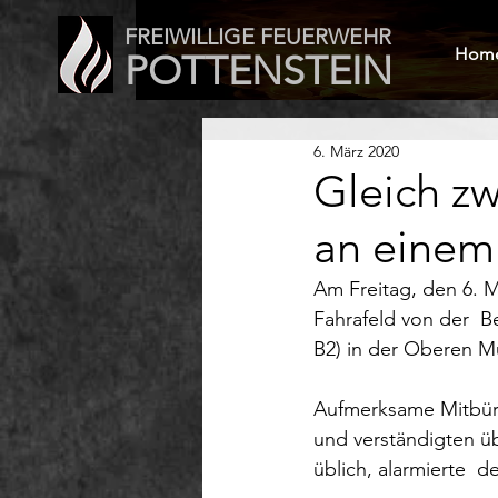
FREIWILLIGE FEUERWEHR
Hom
POTTENSTEIN
6. März 2020
Gleich zw
an einem
Am Freitag, den 6. M
Fahrafeld von der  B
B2) in der Oberen Mü
Aufmerksame Mitbür
und verständigten ü
üblich, alarmierte  