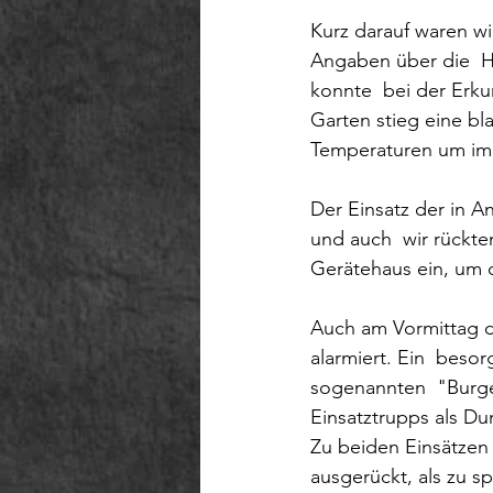
Kurz darauf waren wi
Angaben über die  H
konnte  bei der Erku
Garten stieg eine bl
Temperaturen um im F
Der Einsatz der in A
und auch  wir rückt
Gerätehaus ein, um d
Auch am Vormittag d
alarmiert. Ein  bes
sogenannten  "Burge
Einsatztrupps als D
Zu beiden Einsätzen 
ausgerückt, als zu sp