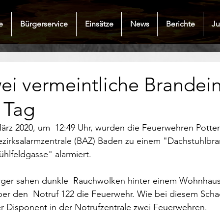
e
Bürgerservice
Einsätze
News
Berichte
J
ei vermeintliche Brandei
 Tag
ärz 2020, um  12:49 Uhr, wurden die Feuerwehren Potte
ezirksalarmzentrale (BAZ) Baden zu einem "Dachstuhlbra
hlfeldgasse" alarmiert.
ger sahen dunkle  Rauchwolken hinter einem Wohnhaus 
ber den  Notruf 122 die Feuerwehr. Wie bei diesem Scha
der Disponent in der Notrufzentrale zwei Feuerwehren.