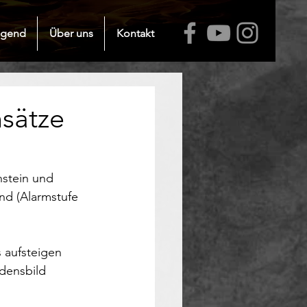
ugend
Über uns
Kontakt
nsätze
nstein und 
nd (Alarmstufe  
aufsteigen 
densbild 