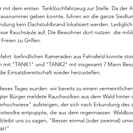
r mit dem ersten  Tanklöschfahrzeug zur Stelle. Da der A
ausnummer geben konnte, fuhren wir die ganze Siedlun
ndung kein Dachstuhlbrand lokalisiert werden. Lediglich
asse Rauchsäule auf. Die Bewohner dort nutzen  die mild
reien zu Grillen. 
nfahrt  befindlichen Kameraden aus Fahrafeld konnte sto
en mit "TANK1" und "TANK2" mit insgesamt 7 Mann Besat
ie Einsatzbereitschaft wieder herzustellen.
ieses Tages wurden  wir bereits zu einem vermeintliche
orgter Bürger meldete Rauchwolken aus dem Wald hinter 
rhochwiese" aufsteigen, der sich nach Erkundung des 
unstwolke entpuppte, die aus dem regennassen  Waldbod
bleibt uns zu sagen, "Besser einmal (oder zweimal) ums
ät!"