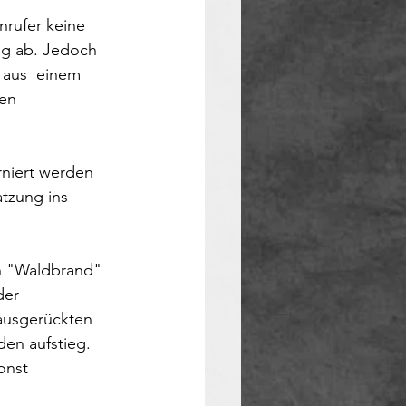
nrufer keine 
g ab. Jedoch 
 aus  einem 
en 
rniert werden 
zung ins  
n "Waldbrand" 
der 
ausgerückten  
en aufstieg.
onst 