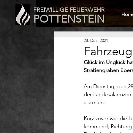
FREIWILLIGE FEUERWEHR
Hom
POTTENSTEIN
28. Dez. 2021
Fahrzeug
Glück im Unglück hat
Straßengraben übers
Am Dienstag, den 28
der Landesalarmzentr
alarmiert.
Kurz zuvor war die L
kommend, Richtung P