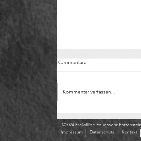
Kommentare
Kommentar verfassen...
Tragischer Motorradunfall auf
der L138
©2024 Freiwillige Feuerwehr Pottenstei
Impressum
Datenschutz
Kontakt