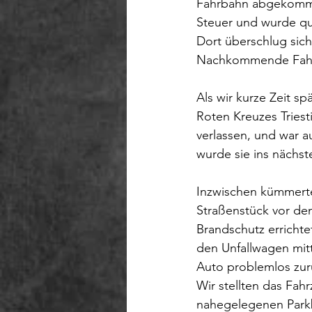
Fahrbahn abgekommen
Steuer und wurde qu
Dort überschlug sic
Nachkommende Fahrze
Als wir kurze Zeit sp
Roten Kreuzes Triesti
verlassen, und war a
wurde sie ins nächst
Inzwischen kümmerte
Straßenstück vor de
Brandschutz errichte
den Unfallwagen mitt
Auto problemlos zur
Wir stellten das Fah
nahegelegenen Parkb