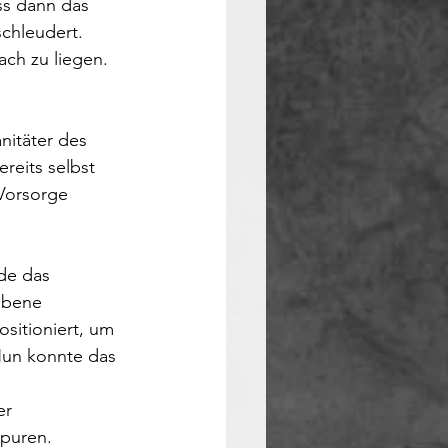
ss dann das 
chleudert. 
ch zu liegen. 
nitäter des 
reits selbst 
 Vorsorge 
de das 
ebene 
sitioniert, um 
Nun konnte das 
er 
spuren.