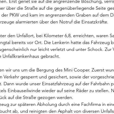
. Erst geriet sie auf die angrenzende Böschung, verri
er über die Straße auf die gegenüberliegende Seite ges
h der PKW und kam im angrenzenden Graben auf dem Da
uge alarmierten über den Notruf die Einsatzkräfte.
äter den Unfallort, bei Kilometer 6,8, erreichten, waren Sa
ngtal bereits vor Ort. Die Lenkerin hatte das Fahrzeug be
ugenscheinlich nur leicht verletzt und unter Schock. Zur
e Unfallkrankenhaus gebracht.
n wir uns um die Bergung des Mini Cooper. Zuerst wur
m Verkehr gesperrt und gesichert, sowie der vorgeschri
t. Dann wurde unser Einsatzfahrzeug auf der Fahrbahn po
els Einbauseilwinde wieder auf seine Räder zu stellen. 
ück auf die Straße gezogen werden.
rzeug zur späteren Abholung durch eine Fachfirma in ein
ucht ab, und reinigten den Asphalt von diversen Unfall