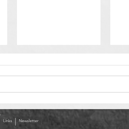
Moto
Verkehrsunfall auf
Motorradstrecke
n
Links
Newsletter