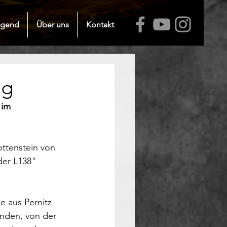
ugend
Über uns
Kontakt
eg
 im 
ttenstein von 
der L138" 
e aus Pernitz 
nden, von der 