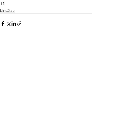
T1
Einsätze
Alle ansehen
Aktuelle Beiträge